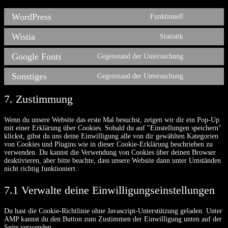
WordPress
Funktionell
Consent
to
Wistia
service
Statistik
Consent
wordpress
to
Google Fonts
service
Gegenstand der Untersuchung
Consent
wistia
to
Sonstiges
service
Gegenstand der Untersuchung
Consent
google-
to
fonts
service
7. Zustimmung
#!trpst#trp-
gettext-
Wenn du unsere Website das erste Mal besuchst, zeigen wir dir ein Pop-Up
data-
mit einer Erklärung über Cookies. Sobald du auf "Einstellungen speichern"
trpgettexto
klickst, gibst du uns deine Einwilligung alle von dir gewählten Kategorien
von Cookies und Plugins wie in dieser Cookie-Erklärung beschrieben zu
verwenden. Du kannst die Verwendung von Cookies über deinen Browser
deaktivieren, aber bitte beachte, dass unsere Website dann unter Umständen
nicht richtig funktioniert.
7.1 Verwalte deine Einwilligungseinstellungen
Du hast die Cookie-Richtlinie ohne Javascript-Unterstützung geladen. Unter
AMP kannst du den Button zum Zustimmen der Einwilligung unten auf der
Seite verwenden.